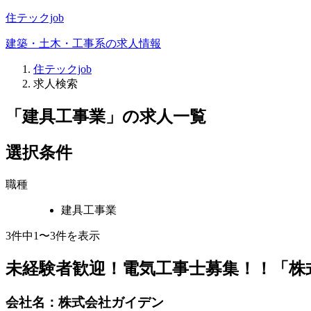
住テックjob
建築・土木・工事系の求人情報
住テックjob
求人検索
「建具工事業」
の求人一覧
選択条件
職種
建具工事業
3
件中
1〜3
件を表示
未経験者歓迎！電気工事士募集！！「株
会社名：株式会社ガイデン