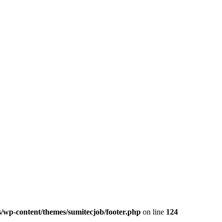
/wp-content/themes/sumitecjob/footer.php
on line
124