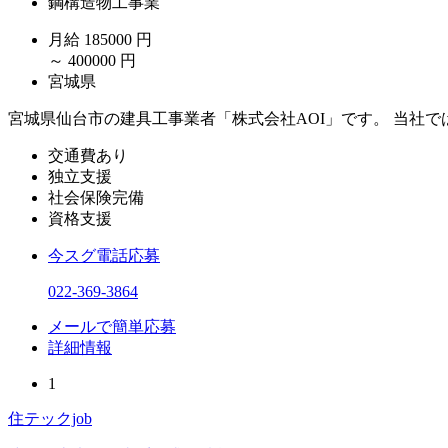
鋼構造物工事業
月給
185000
円
～
400000
円
宮城県
宮城県仙台市の建具工事業者「株式会社AOI」です。 当社
交通費あり
独立支援
社会保険完備
資格支援
今スグ電話応募
022-369-3864
メールで簡単応募
詳細情報
1
住テックjob