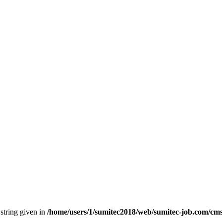
 string given in
/home/users/1/sumitec2018/web/sumitec-job.com/cms