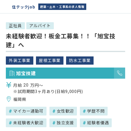
住テックjob
建築・土木・工事系の求人情報
正社員
アルバイト
未経験者歓迎！板金工募集！！「旭宝技
建」へ
外装工事業
屋根工事業
防水工事業
メ
旭宝技建
月給
万円～
20
※試用期間3ヶ月あり(日給9,000円)
福岡県
マイカー通勤可
女性歓迎
学歴不問
未経験者大歓迎
独立支援
経験者優遇