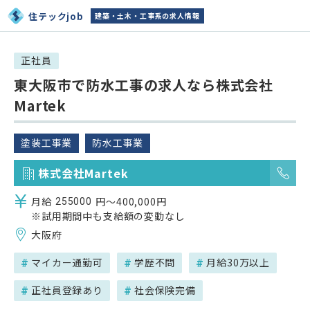
住テックjob
建築・土木・工事系の求人情報
正社員
東大阪市で防水工事の求人なら株式会社
Martek
塗装工事業
防水工事業
09
株式会社Martek
月給
円～400,000円
255000
※試用期間中も支給額の変動なし
大阪府
マイカー通勤可
学歴不問
月給30万以上
正社員登録あり
社会保険完備