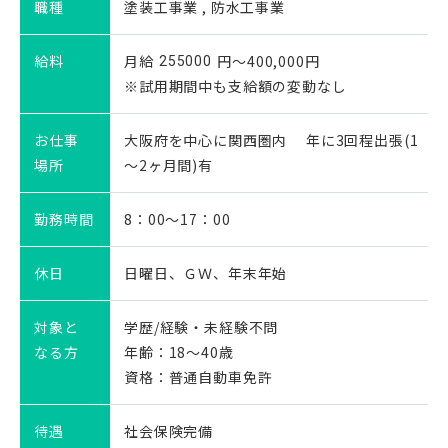
職種
塗装工事業 , 防水工事業
給料
月給
円～400,000円
255000
※試用期間中も支給額の変動なし
お仕事
大阪府を中心に関西圏内 年に3回程出張(1
場所
～2ヶ月間)有
勤務時間
8：00～17：00
休日
日曜日、ＧＷ、年末年始
対象と
学歴/経験・未経験不問
なる方
年齢：18～40歳
資格：普通自動車免許
待遇
社会保険完備