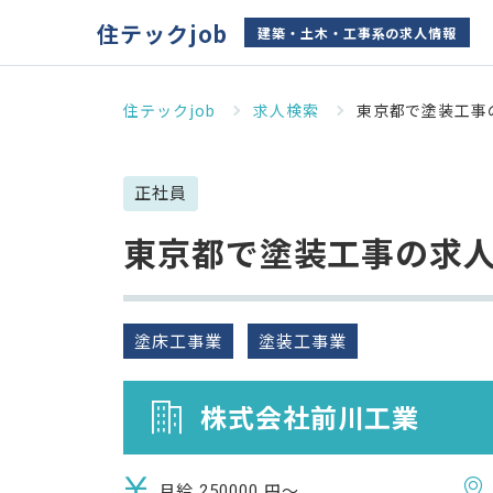
住テックjob
建築・土木・工事系の求人情報
住テックjob
求人検索
東京都で塗装工事
正社員
東京都で塗装工事の求
塗床工事業
塗装工事業
株式会社前川工業
月給
円～
250000