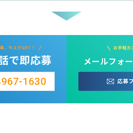
事、今スグGET！
お手軽カ
話で即応募
メールフォー
4967-1630
応募