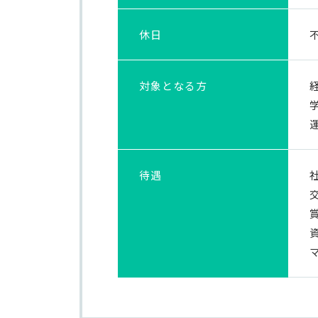
休日
対象と
なる方
待遇