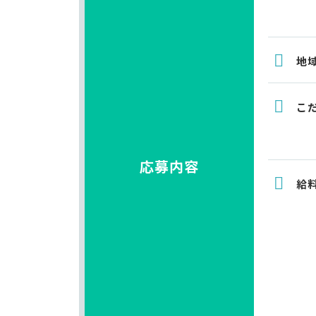
地
こ
応募内容
給