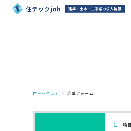
住テックjob
建築・土木・工事系の求人情報
住テックjob
応募フォーム
職