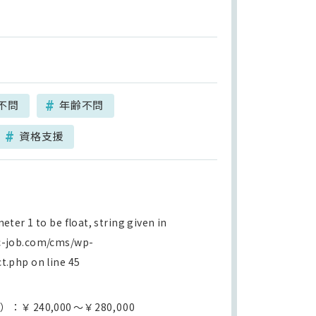
不問
年齢不問
資格支援
ter 1 to be float, string given in
c-job.com/cms/wp-
ct.php
on line
45
等）：￥
240,000
～￥280,000