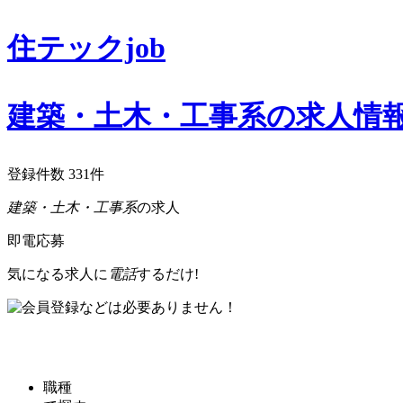
住テックjob
建築・土木・工事系の求人情
登録件数
331
件
建築・土木・工事系
の求人
即電応募
気になる求人に
電話
するだけ!
職種