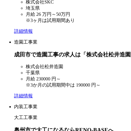
株式会社SKC
埼玉県
月給
26
万円～50万円
※3ヶ月は試用期間あり
詳細情報
造園工事業
成田市で造園工事の求人は「株式会社松井造園
株式会社松井造園
千葉県
月給
230000
円～
※3か月の試用期間中は
190000
円～
詳細情報
内装工事業
大工工事業
奥州市で大工になるならRENO-BASEへ